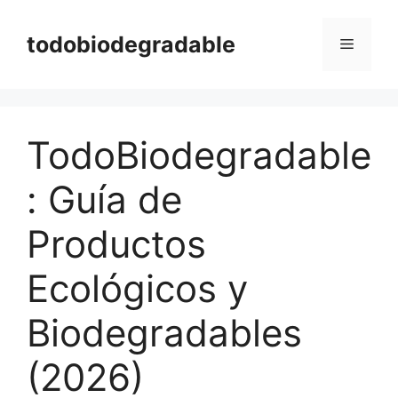
Saltar
al
todobiodegradable
Menú
contenido
TodoBiodegradable
: Guía de
Productos
Ecológicos y
Biodegradables
(2026)