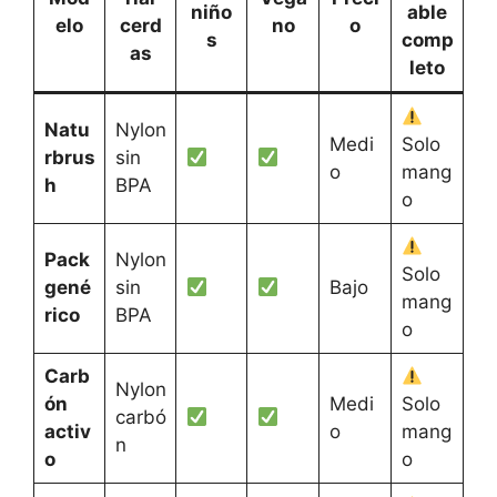
niño
able
elo
cerd
no
o
s
comp
as
leto
Natu
Nylon
Medi
Solo
rbrus
sin
o
mang
h
BPA
o
Pack
Nylon
Solo
gené
sin
Bajo
mang
rico
BPA
o
Carb
Nylon
ón
Medi
Solo
carbó
activ
o
mang
n
o
o