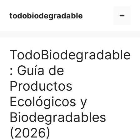
Saltar
al
todobiodegradable
Menú
contenido
TodoBiodegradable
: Guía de
Productos
Ecológicos y
Biodegradables
(2026)