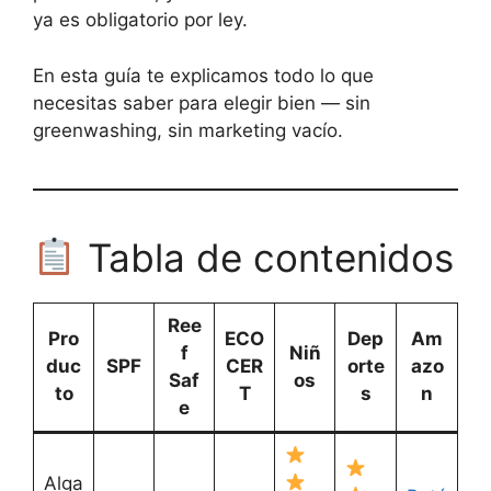
ya es obligatorio por ley.
En esta guía te explicamos todo lo que
necesitas saber para elegir bien — sin
greenwashing, sin marketing vacío.
Tabla de contenidos
Ree
Pro
ECO
Dep
Am
f
Niñ
duc
SPF
CER
orte
azo
Saf
os
to
T
s
n
e
Alga