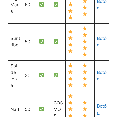
Botó
Mari
50
n
s
Sunt
Botó
50
ribe
n
Sol
de
Botó
30
Ibiz
n
a
COS
Botó
Naïf
50
MO
n
S