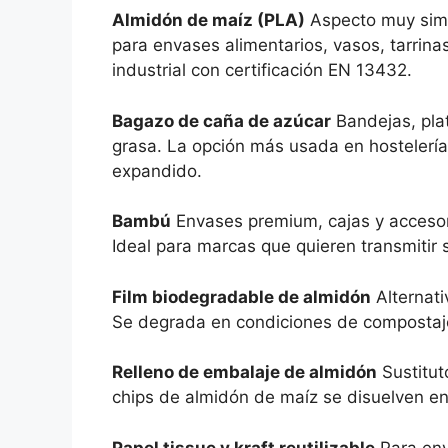
Almidón de maíz (PLA)
Aspecto muy simil
para envases alimentarios, vasos, tarrina
industrial con certificación EN 13432.
Bagazo de caña de azúcar
Bandejas, plat
grasa. La opción más usada en hostelería 
expandido.
Bambú
Envases premium, cajas y accesori
Ideal para marcas que quieren transmitir 
Film biodegradable de almidón
Alternati
Se degrada en condiciones de compostaje 
Relleno de embalaje de almidón
Sustitut
chips de almidón de maíz se disuelven e
Papel tissue y kraft reutilizable
Para envo