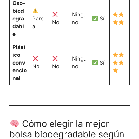
Oxo-
biod
Ningu
egra
Parci
Sí
No
no
dabl
al
e
Plást
ico
Ningu
conv
Sí
No
No
no
encio
nal
Cómo elegir la mejor
bolsa biodegradable según