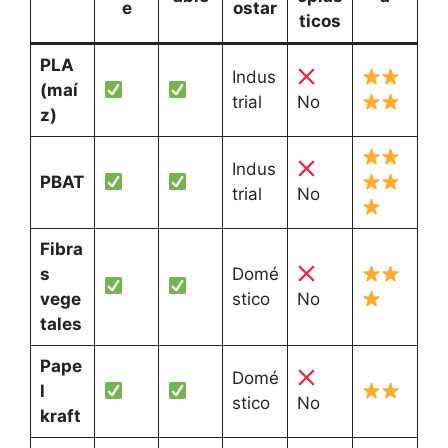
e
ostar
ticos
PLA
Indus
(maí
trial
No
z)
Indus
PBAT
trial
No
Fibra
s
Domé
vege
stico
No
tales
Pape
Domé
l
stico
No
kraft