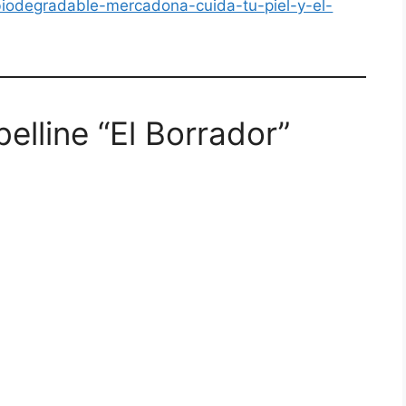
biodegradable-mercadona-cuida-tu-piel-y-el-
elline “El Borrador”