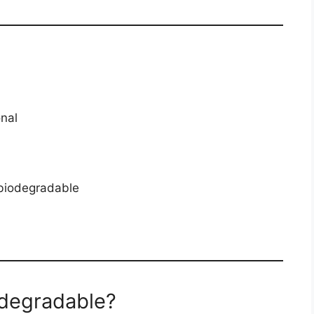
onal
 biodegradable
odegradable?