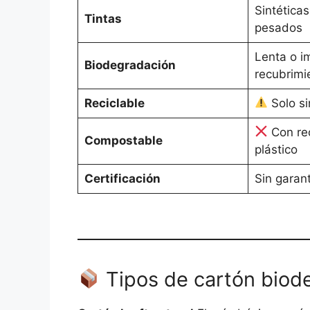
Sintética
Tintas
pesados
Lenta o i
Biodegradación
recubrimi
Reciclable
Solo si
Con re
Compostable
plástico
Certificación
Sin garant
Tipos de cartón biod